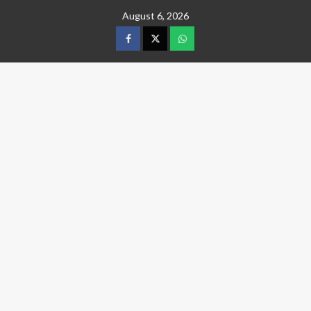
Skip
August 6, 2026
to
content
facebook
twitter
wtsp