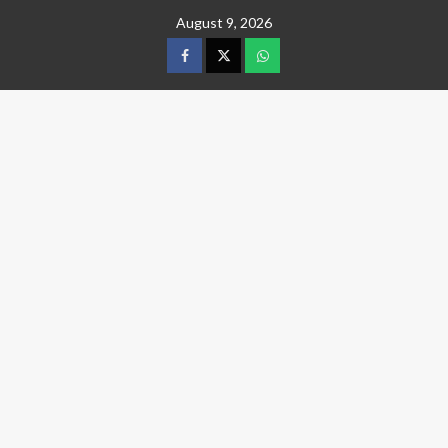
Skip
August 9, 2026
to
content
facebook
twitter
wtsp