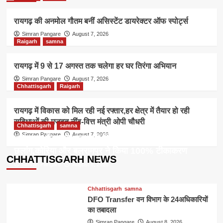
रायगढ़ की अनमोल गौतम बनीं असिस्टेंट डायरेक्टर ऑफ स्पोर्ट्स
Simran Pangare
August 7, 2026
Raigarh
samna
रायगढ़ में 9 से 17 अगस्त तक चलेगा हर घर तिरंगा अभियान
Simran Pangare
August 7, 2026
Chhattisgarh
Raigarh
रायगढ़ में विकास को मिल रही नई रफ्तार,हर क्षेत्र में तैयार हो रही
सुविधाओं की मजबूत नींव-वित्त मंत्री ओपी चौधरी
Chhattisgarh
samna
Simran Pangare
August 7, 2026
सर्वाइकल कैंसर से बचाव की दिशा में छत्तीसगढ़ की बड़ी
छलांग,कोरिया और बलरामपुर ने किया 100% टीकाकरण
CHHATTISGARH NEWS
Simran Pangare
August 8, 2026
Chhattisgarh
samna
DFO Transfer वन विभाग के 24अधिकारियों
का तबादला
Simran Pangare
August 8, 2026