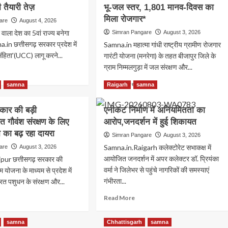
 तैयारी तेज़
भू-जल स्तर, 1,801 मानव-दिवस का
मिला रोजगार*
are
August 4, 2026
ाला देश का 5वां राज्य बनेगा
Simran Pangare
August 3, 2026
.in छत्तीसगढ़ सरकार प्रदेश में
Samna.in महात्मा गांधी राष्ट्रीय ग्रामीण रोजगार
ंहिता'(UCC) लागू करने...
गारंटी योजना (मनरेगा) के तहत बीजापुर जिले के
ग्राम निम्मलगुड़ा में जल संरक्षण और...
ad
re
Read
Read More
samna
Raigarh
samna
out
more
ा
about
रकार की बड़ी
एनीकट निर्माण में अनियमितता का
मनरेगा
त गौवंश संरक्षण के लिए
आरोप,जनदर्शन में हुई शिकायत
से
ून,UCC
बदली
 का बढ़ रहा दायरा
Simran Pangare
August 3, 2026
निम्मलगुड़ा
Samna.in.Raigarh कलेक्टोरेट सभाकक्ष में
are
August 3, 2026
की
टूबर
आयोजित जनदर्शन में अपर कलेक्टर डॉ. प्रियंका
pur छत्तीसगढ़ सरकार की
तस्वीर,500
वर्मा ने जिलेभर से पहुंचे नागरिकों की समस्याएं
जल
ाम योजना के माध्यम से प्रदेश में
अवशोषण
गंभीरता...
श्रित पशुधन के संरक्षण और...
नी
ट्रेंच
छत्तीसगढ़
Read
ad
Read More
से
more
re
बढ़ा
about
out
भू-
samna
Chhattisgarh
samna
े
एनीकट
ीसगढ़
जल