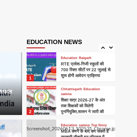
राष्ट्रगान,राज्यगीत और भोजन
4
मंत्र,शिक्षा विभाग ने जारी किए
कड़े निर्देश
Chhattisgarh
Education
samna
छत्तीसगढ़ के शिक्षा विभाग में बड़ा
बदलाव, 16 जून से ऑनलाइन
EDUCATION NEWS
5
हाजिरी और लीव जरूरी
Education
Raigarh
RTE प्रवेश-निजी स्कूलों की
700 रिक्त सीटों पर 22 जुलाई से
शुरू होगी आवेदन प्रक्रिया
 या अधिक
1
Chhattisgarh
Education
तत्काल
samna
शिक्षा सत्र 2026-27 के अंत
तक शिक्षकों को मिलेगी
2
पुनर्नियुक्ति,शासन ने जारी की
स्वीकृति
Education
samna
Top Story
MBA करने के बाद कर सकते हैं