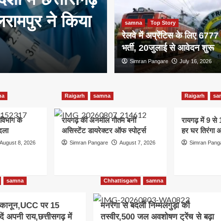
Chhattisgarh
samna
रामपुर ने किया
DFO Transfer 
samna
Top Story
रेलवे में अप्रेंटिस के लिए 6777 
24अधिकारियों क
भर्ती, 20जुलाई से आवेदन शुरू
Simran Pangare
Simran Pangare
August 8, 2026
July 16, 2026
na
Raigarh
samna
Raigarh
sa
िभाग के
रायगढ़ की अनमोल गौतम बनीं
रायगढ़ में 9 स
दला
असिस्टेंट डायरेक्टर ऑफ स्पोर्ट्स
हर घर तिरंगा 
August 8, 2026
Simran Pangare
August 7, 2026
Simran Pang
samna
Chhattisgarh
samna
ा कानून,UCC पर 15
मनरेगा से बदली निम्मलगुड़ा की
ें अपनी राय,छत्तीसगढ़ में
तस्वीर,500 जल अवशोषण ट्रेंच से बढ़ा