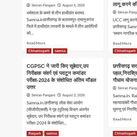
लागू करने की
Simran Pangare
August 4, 2026
धर्मशाला के कमरे से तीन हाथीदांत बरामद
Simran Pang
Samna.inछत्तीसगढ़ के बलरामपुर-रामानुजगंज
UCC लागू करने व
जिले में हाथीदांत तस्करी के मामले में तीन आरोपियों
छत्तीसगढ़ Samna
को...
'समान नागरिक स
Read
Re
Read More
Read More
more
mo
Chhattisgarh
samna
Chhattisgarh
about
ab
हाथीदांत
कैस
तस्करी
CGPSC ने जारी किए सूबेदार,उप
छत्तीसगढ़ स
हो
पर
नया
निरीक्षक संवर्ग एवं प्लाटून कमांडर
पहल,निराश्रि
वन
कान
परीक्षा-2024 के संशोधित अंतिम मॉडल
गौधाम योजना
विभाग
पर
उत्तर
की
Simran Pang
15
बड़ी
अक्
Samna.in. Rai
Simran Pangare
August 3, 2026
कार्रवाई,
तक
महत्वाकांक्षी गौध
Samna.in.छत्तीसगढ़ लोक सेवा आयोग
तीन
दें
घुमन्तू एवं निरा
(सीजीपीएससी) ने गृह (पुलिस) विभाग अंतर्गत
आरोपी
अप
सूबेदार, उप निरीक्षक संवर्ग एवं प्लाटून कमांडर
गिरफ्तार
राय,
Re
Read More
परीक्षा-2024 के संशोधित...
में
mo
लागू
ab
Read
Read More
Raigarh
samna
Chhattisgarh
करन
छत्त