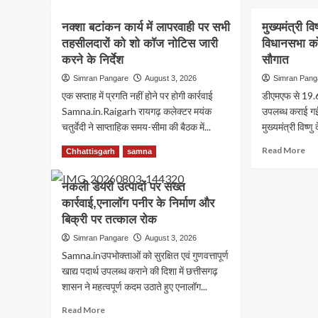
more
की
सरक
about
तैया
की
नक्शा बटांकन कार्य में लापरवाही पर सभी
मुख्यमंत्री वि
CGPSC
तेज़
बड़ी
तहसीलदारों को शो कॉज नोटिस जारी
ने
विधानसभा को 
पहल
जारी
करने के निर्देश
सौगात
गौवं
किए
संरक
Simran Pangare
August 3, 2026
Simran Pang
सूबेदार,उप
के
एक सप्ताह में प्रगति नहीं होने पर होगी कार्रवाई
डीएमएफ से 19.
निरीक्षक
लिए
संवर्ग
Samna.in.Raigarh रायगढ़ कलेक्टर मयंक
उपलब्ध कराई गई
गौध
एवं
चतुर्वेदी ने साप्ताहिक समय-सीमा की बैठक में...
मुख्यमंत्री विष्ण
योज
प्लाटून
का
Read
Re
Read More
कमांडर
Read More
Chhattisgarh
samna
बढ़
more
mo
परीक्षा-2024
रहा
about
ab
के
नकली डेयरी उत्पादों पर सख्त
दाय
नक्शा
मुख्य
संशोधित
कार्रवाई,एनालॉग पनीर के निर्माण और
बटांकन
विष्ण
अंतिम
कार्य
देव
मॉडल
बिक्री पर तत्काल रोक
में
साय
उत्तर
Simran Pangare
August 3, 2026
लापरवाही
ने
Samna.inउपभोक्ताओं को सुरक्षित एवं गुणवत्तापूर्ण
पर
धरसी
सभी
विध
खाद्य पदार्थ उपलब्ध कराने की दिशा में छत्तीसगढ़
तहसीलदारों
को
शासन ने महत्वपूर्ण कदम उठाते हुए एनालॉग...
को
दी
Read
Read More
शो
निःश