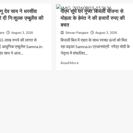
निर्माण
ार
स्तर,
री
में
ष्णु देव साय ने धरसींवा
पीएम सूर्य घर मुफ्त बिजली योजना से
1,801
अनियमितता
मानव-
दी निःशुल्क एम्बुलेंस की
मोहला के हेमंत ने की हजारों रुपए की
का
,निराश्रित
दिवस
बचत
आरोप,जनदर्शन
श
का
में
्षण
are
August 3, 2026
Simran Pangare
August 3, 2026
मिला
हुई
रोजगार*
65 लाख रुपये की लागत से
बिजली बिल में राहत के साथ स्वच्छ ऊर्जा को मिल
शिकायत
 आधुनिक एम्बुलेंस Samna.in
रहा बढ़ावा Samna.in प्रधानमंत्री नरेंद्र मोदी के
ाम
ु देव साय ने आज...
नेतृत्व में संचालित...
ना
ad
Read
Read More
re
more
out
about
रा
मंत्री
पीएम
ु
सूर्य
घर
मुफ्त
बिजली
ंवा
योजना
ानसभा
से
मोहला
के
ुल्क
हेमंत