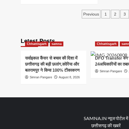
more
कॉज
एम्बु
about
नोटिस
की
Posts
नकली
जारी
सौग
Previous
1
2
3
डेयरी
करने
pagination
उत्पादों
के
पर
निर्देश
सख्त
कार्रवाई,एनालॉग
Letest Posts
Chhattisgarh
samna
Chhattisgarh
sam
पनीर
के
निर्माण
सर्वाइकल कैंसर से बचाव की दिशा में
DFO Transfer वन व
और
छत्तीसगढ़ की बड़ी छलांग,कोरिया और
24अधिकारियों का तबा
बिक्री
बलरामपुर ने किया 100% टीकाकरण
Simran Pangare
पर
Simran Pangare
August 8, 2026
तत्काल
रोक
SAMNA.IN न्यूज पोर्टल में
छत्तीसगढ़ की खबरें