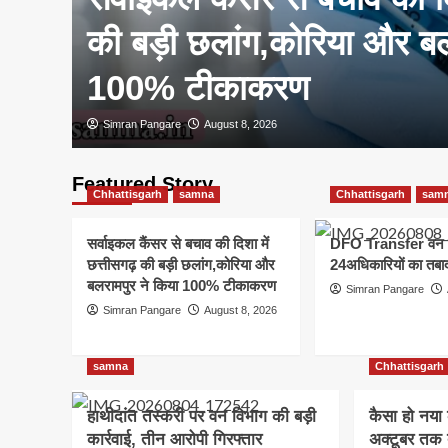
नींव-
की बड़ी छलांग,कोरिया और बल
100% टीकाकरण
Simran Pangare
August 8, 2026
Featured Story
Chhattisgarh
samna
Chhattisgarh
sam
सर्वाइकल कैंसर से बचाव की दिशा में
DFO Transfer वन व
छत्तीसगढ़ की बड़ी छलांग,कोरिया और
24अधिकारियों का तबा
बलरामपुर ने किया 100% टीकाकरण
Simran Pangare
Simran Pangare
August 8, 2026
samna
Chhattisgarh
हाथीदांत तस्करी पर वन विभाग की बड़ी
कैसा हो नय
कार्रवाई, तीन आरोपी गिरफ्तार
अक्टूबर तक द