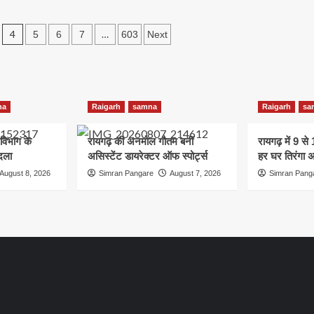
लेंस
ने
की
ात
हजारों
4
…
5
6
7
603
Next
रुपए
की
बचत
na
Raigarh
samna
Raigarh
sa
िभाग के
रायगढ़ की अनमोल गौतम बनीं
रायगढ़ में 9 स
दला
असिस्टेंट डायरेक्टर ऑफ स्पोर्ट्स
हर घर तिरंगा 
August 8, 2026
Simran Pangare
August 7, 2026
Simran Pang