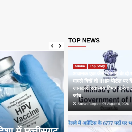
TOP NEWS
samna
Top Story
अचानक एक जैसी बीमारी के दो
मामले दिखें तो IHIP पोर्टल पर दें
जानकारी,स्वास्थ्य विभाग करेगा 
जांच
Simran Pangare
August 6, 2026
िशा में छत्तीसगढ़