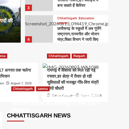
सरकारी नौकरी,इन फील्ड्स में
Raigarh
s
बना सकते हैं कैरियर
3
वन विभाग के
रायगढ
Chhattisgarh
Education
पदों की
ा तबादला
डायरे
samna
छत्तीसगढ़ के स्कूलों में अब गूंजेंगे
राष्ट्रगान,राज्यगीत और भोजन
Simran Pa
4
मंत्र,शिक्षा विभाग ने जारी किए
कड़े निर्देश
Chhattisgarh
Education
samna
mna
Chhattisgarh
Raigarh
छत्तीसगढ़ के शिक्षा विभाग में बड़ा
बदलाव, 16 जून से ऑनलाइन
े 17 अगस्त तक चलेगा
रायगढ़ में विकास को मिल रही नई
5
हाजिरी और लीव जरूरी
अभियान
रफ्तार,हर क्षेत्र में तैयार हो रही
सुविधाओं की मजबूत नींव-वित्त मंत्री
are
August 7, 2026
Education
Raigarh
ओपी चौधरी
Chhattisgarh
samna
RTE प्रवेश-निजी स्कूलों की
700 रिक्त सीटों पर 22 जुलाई से
सर्वाइकल कैंसर से बचाव की दिशा में छत्तीसगढ़ की
Simran Pangare
August 7, 2026
शुरू होगी आवेदन प्रक्रिया
बड़ी छलांग,कोरिया और बलरामपुर ने किया 100%
1
टीकाकरण
Chhattisgarh
Education
CHHATTISGARH NEWS
samna
Simran Pangare
August 8, 2026
शिक्षा सत्र 2026-27 के अंत
तक शिक्षकों को मिलेगी