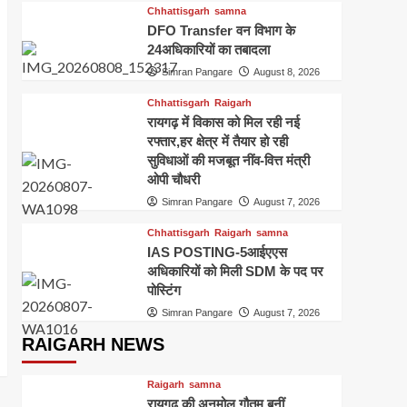
Chhattisgarh
samna
2
पुनर्नियुक्ति,शासन ने जारी की
DFO Transfer वन विभाग के
स्वीकृति
24अधिकारियों का तबादला
Education
samna
Top Story
Simran Pangare
August 8, 2026
MBA करने के बाद कर सकते हैं
सरकारी नौकरी,इन फील्ड्स में
Chhattisgarh
Raigarh
बना सकते हैं कैरियर
3
रायगढ़ में विकास को मिल रही नई
रफ्तार,हर क्षेत्र में तैयार हो रही
Chhattisgarh
Education
सुविधाओं की मजबूत नींव-वित्त मंत्री
samna
ओपी चौधरी
छत्तीसगढ़ के स्कूलों में अब गूंजेंगे
राष्ट्रगान,राज्यगीत और भोजन
Simran Pangare
August 7, 2026
4
मंत्र,शिक्षा विभाग ने जारी किए
Chhattisgarh
कड़े निर्देश
Raigarh
samna
IAS POSTING-5आईएएस
Chhattisgarh
Education
samna
अधिकारियों को मिली SDM के पद पर
छत्तीसगढ़ के शिक्षा विभाग में बड़ा
पोस्टिंग
बदलाव, 16 जून से ऑनलाइन
Simran Pangare
August 7, 2026
5
हाजिरी और लीव जरूरी
RAIGARH NEWS
Raigarh
samna
रायगढ़ की अनमोल गौतम बनीं