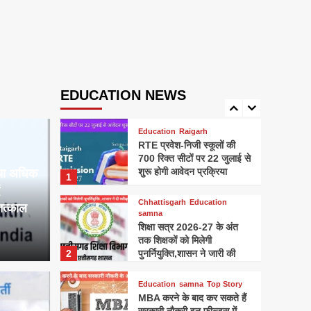
राष्ट्रगान,राज्यगीत और भोजन
4
मंत्र,शिक्षा विभाग ने जारी किए
कड़े निर्देश
Chhattisgarh
Education
samna
छत्तीसगढ़ के शिक्षा विभाग में बड़ा
बदलाव, 16 जून से ऑनलाइन
EDUCATION NEWS
5
हाजिरी और लीव जरूरी
Education
Raigarh
RTE प्रवेश-निजी स्कूलों की
700 रिक्त सीटों पर 22 जुलाई से
शुरू होगी आवेदन प्रक्रिया
 या अधिक
1
Chhattisgarh
Education
तत्काल
samna
शिक्षा सत्र 2026-27 के अंत
तक शिक्षकों को मिलेगी
2
पुनर्नियुक्ति,शासन ने जारी की
स्वीकृति
samna
Education
samna
Top Story
MBA करने के बाद कर सकते हैं
के तहत प्रोत्साहन राशि
JOB-1