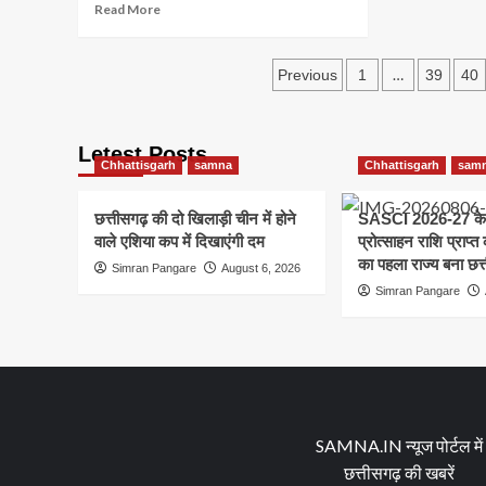
Read
Read More
more
about
Posts
होटल
…
Previous
1
39
40
ट्रिनिटी
pagination
के
सनराइज
Letest Posts
स्पा
Chhattisgarh
samna
Chhattisgarh
sam
एंड
सैलून
में
छत्तीसगढ़ की दो खिलाड़ी चीन में होने
SASCI 2026-27 के
देह
वाले एशिया कप में दिखाएंगी दम
प्रोत्साहन राशि प्राप्
व्यापार
का पहला राज्य बना छत्
Simran Pangare
August 6, 2026
का
Simran Pangare
भंडाफोड़,संचालक
व
मैनेजर
गिरफ्तार
SAMNA.IN न्यूज पोर्टल में
छत्तीसगढ़ की खबरें