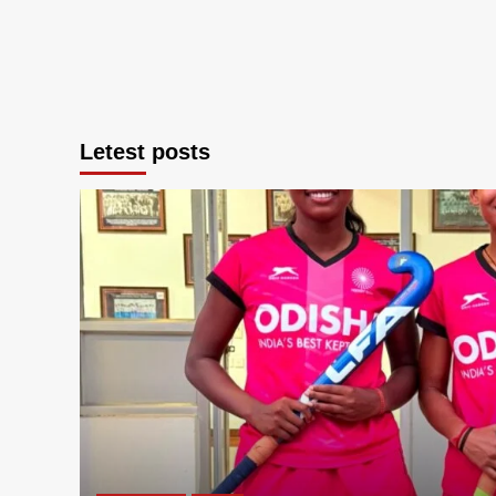
Letest posts
व