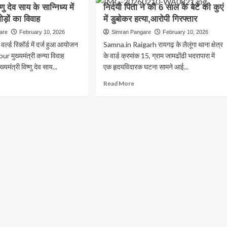
ए
को
्णु देव साय के सान्निध्य में
निर्दयी पिता ने की 6 साल के बेटे की कुएं
मिला
ड़ों का विवाह
में डुबोकर हत्या,आरोपी गिरफ्तार
ी,भ्रामक
SADA
are
February 10, 2026
Simran Pangare
February 10, 2026
ट
का
अतिरिक्त
र्ल्ड रिकॉर्ड में दर्ज हुआ आयोजन
Samna.in Raigarh रायगढ़ के लैलूंगा थाना क्षेत्र
ती,3
प्रभार
r मुख्यमंत्री कन्या विवाह
के वार्ड क्रमांक 15, ग्राम जामढोंढी भदरापारा में
्यमंत्री विष्णु देव साय...
एक हृदयविदारक घटना सामने आई...
र
ad
Read
Read More
ना
re
more
ार्य
out
about
मंत्री
निर्दयी
ु
पिता
ने
की
6
निध्य
साल
के
बेटे
12
की
ं
कुएं
में
ाह
डुबोकर
हत्या,आरोपी