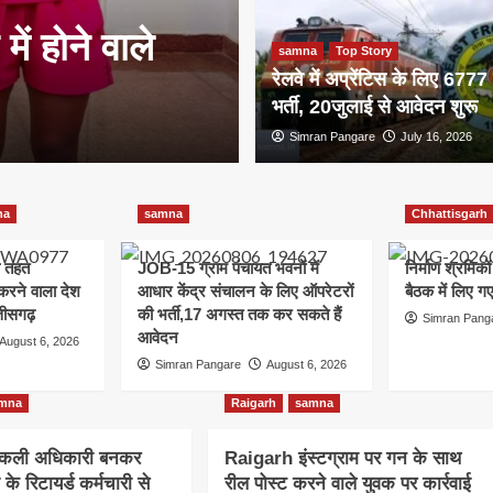
ें होने वाले
प्राप्त करने वाल
samna
Top Story
रेलवे में अप्रेंटिस के लिए 6777 
छत्तीसगढ़
भर्ती, 20जुलाई से आवेदन शुरू
Simran Pangare
Simran Pangare
August 6, 2026
July 16, 2026
na
samna
Chhattisgarh
 तहत
JOB-15 ग्राम पंचायत भवनों में
निर्माण श्रमिको
त करने वाला देश
आधार केंद्र संचालन के लिए ऑपरेटरों
बैठक में लिए 
तीसगढ़
की भर्ती,17 अगस्त तक कर सकते हैं
Simran Pang
आवेदन
August 6, 2026
Simran Pangare
August 6, 2026
mna
Raigarh
samna
कली अधिकारी बनकर
Raigarh इंस्टग्राम पर गन के साथ
के रिटायर्ड कर्मचारी से
रील पोस्ट करने वाले युवक पर कार्रवाई