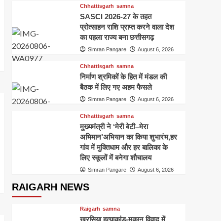
Chhattisgarh
samna
2
पुनर्नियुक्ति,शासन ने जारी की
SASCI 2026-27 के तहत
स्वीकृति
प्रोत्साहन राशि प्राप्त करने वाला देश
Education
samna
Top Story
का पहला राज्य बना छत्तीसगढ़
MBA करने के बाद कर सकते हैं
Simran Pangare
August 6, 2026
सरकारी नौकरी,इन फील्ड्स में
बना सकते हैं कैरियर
3
Chhattisgarh
samna
निर्माण श्रमिकों के हित में मंडल की
Chhattisgarh
Education
बैठक में लिए गए अहम फैसले
samna
छत्तीसगढ़ के स्कूलों में अब गूंजेंगे
Simran Pangare
August 6, 2026
राष्ट्रगान,राज्यगीत और भोजन
Chhattisgarh
samna
4
मंत्र,शिक्षा विभाग ने जारी किए
मुख्यमंत्री ने ‘मेरी बेटी–मेरा
कड़े निर्देश
अभिमान’अभियान का किया शुभारंभ,हर
Chhattisgarh
Education
samna
गांव में मुक्तिधाम और हर बालिका के
छत्तीसगढ़ के शिक्षा विभाग में बड़ा
लिए स्कूलों में बनेगा शौचालय
बदलाव, 16 जून से ऑनलाइन
Simran Pangare
August 6, 2026
5
हाजिरी और लीव जरूरी
RAIGARH NEWS
Raigarh
samna
खरसिया हत्याकांड-मकान विवाद में