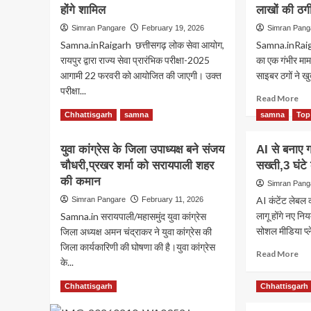
होंगे शामिल
लाखों की ठग
Simran Pangare
February 19, 2026
Simran Pang
Samna.inRaigarh छत्तीसगढ़ लोक सेवा आयोग,
Samna.inRaigar
रायपुर द्वारा राज्य सेवा प्रारंभिक परीक्षा-2025
का एक गंभीर माम
आगामी 22 फरवरी को आयोजित की जाएगी। उक्त
साइबर ठगों ने खु
परीक्षा...
Re
Read More
mo
Read
Read More
Chhattisgarh
samna
samna
Top
ab
more
Rai
about
युवा कांग्रेस के जिला उपाध्यक्ष बने संजय
AI से बनाए ग
नक
राज्य
अधि
चौधरी,प्रखर शर्मा को सरायपाली शहर
सेवा
सख्ती,3 घंटे
बन
प्रारंभिक
की कमान
Simran Pang
बिज
परीक्षा
AI कंटेंट लेबल
Simran Pangare
February 11, 2026
विभ
22
लागू होंगे नए नि
के
Samna.in सरायपाली/महासमुंद युवा कांग्रेस
फरवरी
रिटा
को,14
सोशल मीडिया प्ले
जिला अध्यक्ष अमन चंद्राकर ने युवा कांग्रेस की
कर्म
एग्जाम
जिला कार्यकारिणी की घोषणा की है।युवा कांग्रेस
Re
Read More
से
सेंटरों
के...
mo
लाखो
में
ab
की
3515
Read
Read More
Chhattisgarh
Chhattisgarh
AI
ठगी
परीक्षार्थी
more
से
होंगे
about