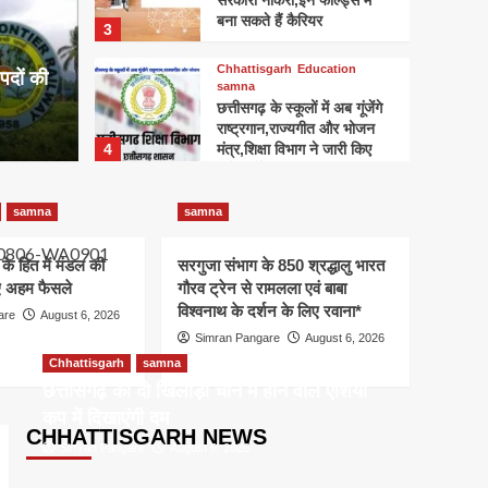
सरकारी नौकरी,इन फील्ड्स में
बना सकते हैं कैरियर
3
ा देश का पहला राज्य बना
संचाल
Chhattisgarh
Education
पदों की
तक क
samna
छत्तीसगढ़ के स्कूलों में अब गूंजेंगे
राष्ट्रगान,राज्यगीत और भोजन
Simran Pa
4
मंत्र,शिक्षा विभाग ने जारी किए
कड़े निर्देश
Chhattisgarh
Education
samna
samna
samna
छत्तीसगढ़ के शिक्षा विभाग में बड़ा
बदलाव, 16 जून से ऑनलाइन
ं के हित में मंडल की
सरगुजा संभाग के 850 श्रद्धालु भारत
5
हाजिरी और लीव जरूरी
गए अहम फैसले
गौरव ट्रेन से रामलला एवं बाबा
विश्वनाथ के दर्शन के लिए रवाना*
are
August 6, 2026
Education
Raigarh
RTE प्रवेश-निजी स्कूलों की
Simran Pangare
August 6, 2026
700 रिक्त सीटों पर 22 जुलाई से
Chhattisgarh
samna
शुरू होगी आवेदन प्रक्रिया
छत्तीसगढ़ की दो खिलाड़ी चीन में होने वाले एशिया
1
कप में दिखाएंगी दम
Chhattisgarh
Education
CHHATTISGARH NEWS
samna
Simran Pangare
August 6, 2026
शिक्षा सत्र 2026-27 के अंत
तक शिक्षकों को मिलेगी