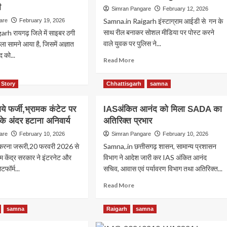
ी
Simran Pangare
February 12, 2026
Samna.in Raigarh इंस्टाग्राम आईडी से गन के
are
February 19, 2026
साथ रील बनाकर सोशल मीडिया पर पोस्ट करने
h रायगढ़ जिले में साइबर ठगी
वाले युवक पर पुलिस ने...
ला सामने आया है, जिसमें अज्ञात
द को...
Read
Read More
more
ad
about
re
 Story
Chhattisgarh
samna
Raigarh
out
इंस्टग्राम
garh
पर
ये फर्जी,भ्रामक कंटेट पर
IASअंकित आनंद को मिला SADA का
ली
गन
कारी
 के अंदर हटाना अनिवार्य
अतिरिक्त प्रभार
के
कर
are
February 10, 2026
Simran Pangare
February 10, 2026
साथ
ली
रील
 करना जरूरी,20 फरवरी 2026 से
Samna,.in छत्तीसगढ़ शासन, सामान्य प्रशासन
ाग
पोस्ट
यम केंद्र सरकार ने इंटरनेट और
विभाग ने आदेश जारी कर IAS अंकित आनंद
करने
यर्ड
टफॉर्म...
सचिव, आवास एवं पर्यावरण विभाग तथा अतिरिक्त...
वाले
चारी
ad
युवक
Read
Read More
re
पर
more
ं
out
कार्रवाई
about
samna
Raigarh
samna
IASअंकित
आनंद