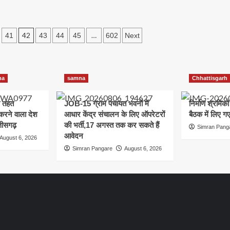
गिरफ्तार
42
…
41
43
44
45
602
Next
na
samna
Chhattisgarh
 तहत
JOB-15 ग्राम पंचायत भवनों में
निर्माण श्रमिको
त करने वाला देश
आधार केंद्र संचालन के लिए ऑपरेटरों
बैठक में लिए 
तीसगढ़
की भर्ती,17 अगस्त तक कर सकते हैं
Simran Pang
आवेदन
August 6, 2026
Simran Pangare
August 6, 2026