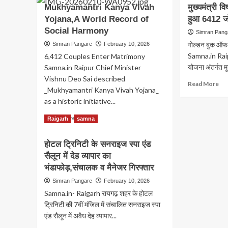
बना
Mukhyamantri Kanya Vivah
मुख्यमंत्री विष
शामिल
युवा
गये
Yojana,A World Record of
कांग्रेस
हुआ 6412 जो
फर्ज
के
Social Harmony
Simran Pang
कंटे
जिला
पर
गोल्डन बुक ऑफ व
Simran Pangare
February 10, 2026
उपाध्यक्ष
सख्
Samna.in Raipu
6,412 Couples Enter Matrimony
बने
घंटे
संजय
योजना अंतर्गत मुख
Samna.in Raipur Chief Minister
के
चौधरी,प्रखर
Vishnu Deo Sai described
अंद
Re
Read More
शर्मा
_Mukhyamantri Kanya Vivah Yojana_
हटा
mo
को
as a historic initiative...
अनिव
ab
सरायपाली
मुख्य
शहर
Read
Read More
Raigarh
samna
विष्ण
की
more
देव
कमान
about
साय
होटल ट्रिनिटी के सनराइज स्पा एंड
Mukhyamantri
के
सैलून में देह व्यापार का
Kanya
सान्
Vivah
भंडाफोड़,संचालक व मैनेजर गिरफ्तार
में
Yojana,A
हुआ
Simran Pangare
February 10, 2026
World
64
Samna.in- Raigarh रायगढ़ शहर के होटल
Record
जोड़ो
of
ट्रिनिटी की 7वीं मंजिल में संचालित सनराइज स्पा
का
Social
एंड सैलून में अवैध देह व्यापार...
विव
Harmony