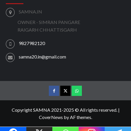
SAMNA.IN
OWNER - SIMRAN PANGARE
RAIGARH CHHATTISGARH
9827982120
samna20.in@gmail.com
facebook
twitter
wtsp
Copyright SAMNA 2021-2025 © All rights reserved.
|
CoverNews
by AF themes.