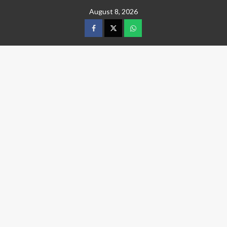
Skip
August 8, 2026
to
content
facebook
twitter
wtsp