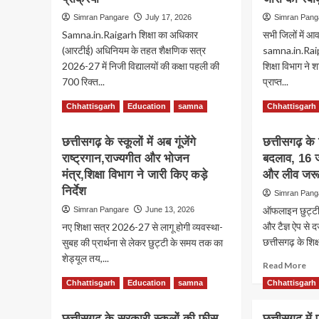
Simran Pangare
July 17, 2026
Simran Pang
Samna.in.Raigarh शिक्षा का अधिकार
सभी जिलों में आव
(आरटीई) अधिनियम के तहत शैक्षणिक सत्र
samna.in.Raip
2026-27 में निजी विद्यालयों की कक्षा पहली की
शिक्षा विभाग न
700 रिक्त...
प्राप्त...
Read
Re
Read More
Read More
Chhattisgarh
Education
samna
Chhattisgarh
more
mo
about
ab
छत्तीसगढ़ के स्कूलों में अब गूंजेंगे
छत्तीसगढ़ के श
RTE
शिक्ष
राष्ट्रगान,राज्यगीत और भोजन
प्रवेश-
बदलाव, 16 
सत्
निजी
20
मंत्र,शिक्षा विभाग ने जारी किए कड़े
और लीव जरू
स्कूलों
27
निर्देश
Simran Pang
की
के
ऑफलाइन छुट्टी 
Simran Pangare
June 13, 2026
700
अंत
रिक्त
तक
और टैज्ञ ऐप से 
नए शिक्षा सत्र 2026-27 से लागू होगी व्यवस्था-
सीटों
शिक्
छत्तीसगढ़ के शिक्ष
सुबह की प्रार्थना से लेकर छुट्टी के समय तक का
पर
को
शेड्यूल तय,...
Re
22
Read More
मिले
mo
जुलाई
पुनर
Read
Read More
Chhattisgarh
Education
samna
Chhattisgarh
ab
से
ने
more
छत्
शुरू
जार
about
छत्तीसगढ़ के सरकारी स्कूलों की फीस
छत्तीसगढ़ में
के