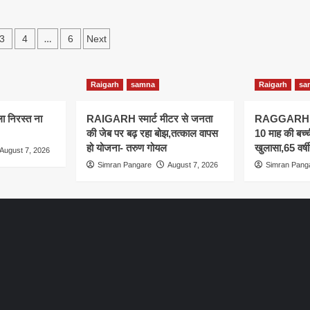
2026
क्टर
को
प्रस्तावित
s
तिमा
…
3
4
6
Next
व
ation
Raigarh
samna
Raigarh
sa
ेला निरस्त ना
RAIGARH स्मार्ट मीटर से जनता
RAGGARH लैलू
की जेब पर बढ़ रहा बोझ,तत्काल वापस
10 माह की बच्ची
हो योजना- तरुण गोयल
खुलासा,65 वर्ष
August 7, 2026
Simran Pangare
August 7, 2026
Simran Pang