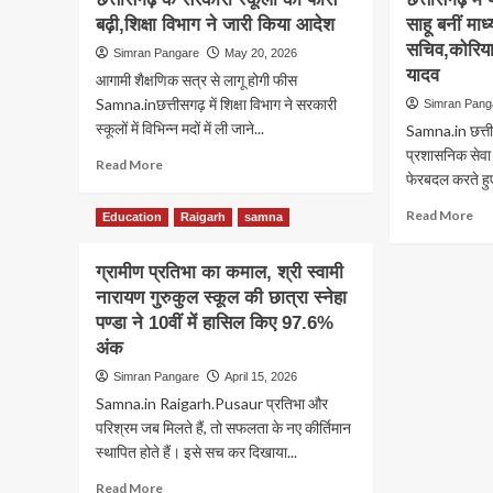
होगी
की
छत्तीसगढ़
शिक्ष
आवेदन
स्वी
बढ़ी,शिक्षा विभाग ने जारी किया आदेश
के
साहू बनीं मा
विभ
प्रक्रिया
स्कूलों
सचिव,कोरिया 
Simran Pangare
May 20, 2026
में
में
यादव
आगामी शैक्षणिक सत्र से लागू होगी फीस
बड़ा
अब
बदल
Samna.inछत्तीसगढ़ में शिक्षा विभाग ने सरकारी
Simran Pang
गूंजेंगे
16
स्कूलों में विभिन्न मदों में ली जाने...
राष्ट्रगान,राज्यगीत
Samna.in छत्त
जून
और
प्रशासनिक सेवा क
Read
Read More
से
भोजन
फेरबदल करते हुए 
more
ऑन
मंत्र,शिक्षा
about
हाज
विभाग
Re
Read More
Education
Raigarh
samna
छत्तीसगढ़
और
ने
mo
के
लीव
जारी
ab
सरकारी
जरू
ग्रामीण प्रतिभा का कमाल, श्री स्वामी
किए
छत्
स्कूलों
कड़े
नारायण गुरुकुल स्कूल की छात्रा स्नेहा
में
की
निर्देश
प्र
पण्डा ने 10वीं में हासिल किए 97.6%
फीस
फेरब
अंक
बढ़ी,शिक्षा
साहू
विभाग
Simran Pangare
April 15, 2026
बनीं
ने
माध
Samna.in Raigarh.Pusaur प्रतिभा और
जारी
शिक्ष
परिश्रम जब मिलते हैं, तो सफलता के नए कीर्तिमान
किया
मंड
स्थापित होते हैं। इसे सच कर दिखाया...
आदेश
की
सचि
Read
Read More