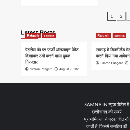
कले
more
बनीं
about
Post
रोक्
ग्रामीण
1
2
याद
प्रतिभा
pagin
का
कमाल,
Letest Posts
Raigarh
samna
Raigarh
samna
श्री
स्वामी
नारायण
पेट्रोल पंप पर फर्जी ऑनलाइन पेमेंट
रायगढ़ में डिज्नीलैंड म
गुरुकुल
दिखाकर ठगी करने वाला युवक
करने दिया गया आवेदन
स्कूल
गिरफ्तार
Simran Pangare
की
Simran Pangare
छात्रा
August 7, 2026
स्नेहा
पण्डा
ने
10वीं
में
हासिल
SAMNA.IN न्यूज पोर्टल में
किए
छत्तीसगढ़ की खबरें
97.6%
प्राथमिकता से प्रकाशित की
अंक
जाती है, जिसमें जनहित की