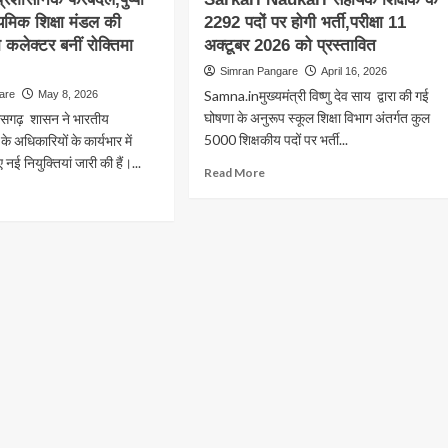
ा
16
कृति
ध्यमिक शिक्षा मंडल की
2292 पदों पर होगी भर्ती,परीक्षा 11
ाग
जून
कलेक्टर बनीं रोक्तिमा
अक्टूबर 2026 को प्रस्तावित
से
Simran Pangare
April 16, 2026
ही
ाव,
खुलेंगे
Samna.inमुख्यमंत्री विष्णु देव साय द्वारा की गई
are
May 8, 2026
स्कूल,शिक्षा
घोषणा के अनुरूप स्कूल शिक्षा विभाग अंतर्गत कुल
ीसगढ़ शासन ने भारतीय
विभाग
5000 शिक्षकीय पदों पर भर्ती...
े अधिकारियों के कार्यभार में
ने
नई नियुक्तियां जारी की हैं।...
लाइन
शाला
Read
Read More
िरी
प्रवेश
more
ad
उत्सव
about
re
की
Sarkari
out
री
तैयारी
Naukari
तीसगढ़
करने
सहायक
जारी
शिक्षक
शासनिक
किया
के
दल,पुष्पा
निर्देश
2292
पदों
पर
्यमिक
होगी
ा
भर्ती,परीक्षा
ल
11
अक्टूबर
व,कोरिया