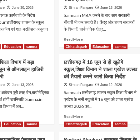
are
June 30, 2026
Simran Pangare
June 13, 2026
श्यक कार्यवाही के निर्देश
Samna.in MBA करने के बाद आप सरकारी
ur छत्तीसगढ़ शासन के स्कूल
नौकरी भी कर सकते हैं। केंद्र और राज्य सरकारों
े शासकीय एवं शत-प्रतिशत अनुदान
के विभागों, सार्वजनिक क्षेत्र...
Read
Read More
more
ad
Education
samna
Chhattisgarh
Education
samna
about
re
MBA
out
िक्षा विभाग में बड़ा
छत्तीसगढ़ में 16 जून से ही खुलेंगे
करने
ा
के
जून से ऑनलाइन हाजिरी
र
स्कूल,शिक्षा विभाग ने शाला प्रवेश उत्सव
बाद
26-
री
की तैयारी करने जारी किया निर्देश
कर
are
June 13, 2026
Simran Pangare
June 12, 2026
सकते
हैं
आवेदन पूरी तरह बैन,बायोमेट्रिक
Samna.in छत्तीसगढ़ शासन स्कूल शिक्षा विभाग ने
सरकारी
दर्ज होगी उपस्थिति Samna.in
प्रदेश के सभी स्कूलों में 16 जून को शाला प्रवेश
नौकरी,इन
षकों
ा विभाग में अब...
उत्सव 2026 का...
फील्ड्स
ad
में
Read
गी
Read More
re
बना
more
्नियुक्ति,शासन
Education
samna
Chhattisgarh
Education
samna
out
सकते
about
तीसगढ़
हैं
छत्तीसगढ़
ी
 प्रशासनिक फेरबदल,पुष्पा
Sarkari Naukari सहायक शिक्षक के
कैरियर
में