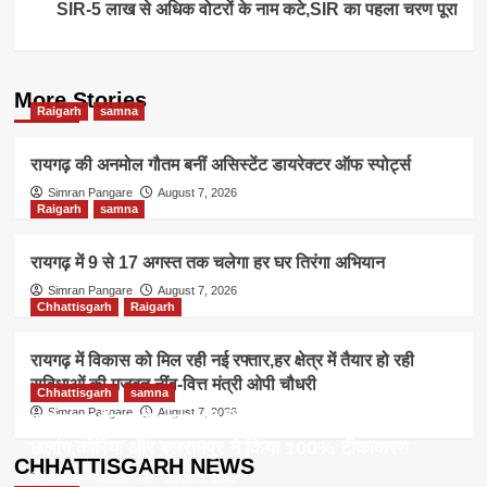
SIR-5 लाख से अधिक वोटरों के नाम कटे,SIR का पहला चरण पूरा
More Stories
Raigarh
samna
रायगढ़ की अनमोल गौतम बनीं असिस्टेंट डायरेक्टर ऑफ स्पोर्ट्स
Simran Pangare
August 7, 2026
Raigarh
samna
रायगढ़ में 9 से 17 अगस्त तक चलेगा हर घर तिरंगा अभियान
Simran Pangare
August 7, 2026
Chhattisgarh
Raigarh
रायगढ़ में विकास को मिल रही नई रफ्तार,हर क्षेत्र में तैयार हो रही
सुविधाओं की मजबूत नींव-वित्त मंत्री ओपी चौधरी
Chhattisgarh
samna
Simran Pangare
August 7, 2026
सर्वाइकल कैंसर से बचाव की दिशा में छत्तीसगढ़ की बड़ी
छलांग,कोरिया और बलरामपुर ने किया 100% टीकाकरण
CHHATTISGARH NEWS
Simran Pangare
August 8, 2026