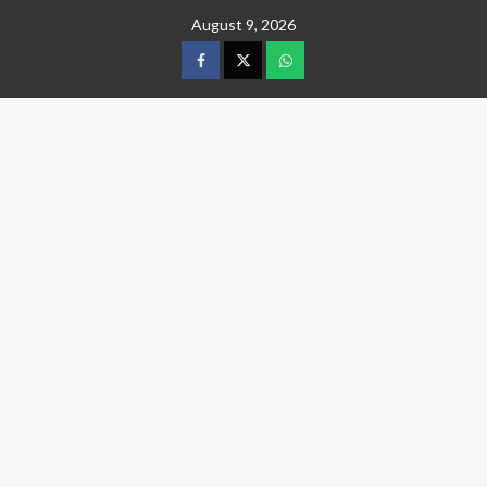
Skip
August 9, 2026
to
content
facebook
twitter
wtsp