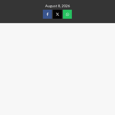
Skip
August 8, 2026
to
content
facebook
twitter
wtsp