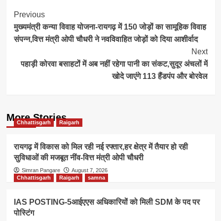
Post
Previous
मुख्यमंत्री कन्या विवाह योजना-रायगढ़ में 150 जोड़ों का सामूहिक विवाह
Navigation
संपन्न,वित्त मंत्री ओपी चौधरी ने नवविवाहित जोड़ों को दिया आशीर्वाद
Next
पहाड़ी कोरवा बसाहटों में अब नहीं रहेगा पानी का संकट,सुदूर अंचलों में
खोदे जाएंगे 113 हैंडपंप और बोरवेल
More Stories
Chhattisgarh
Raigarh
रायगढ़ में विकास को मिल रही नई रफ्तार,हर क्षेत्र में तैयार हो रही
सुविधाओं की मजबूत नींव-वित्त मंत्री ओपी चौधरी
Simran Pangare
August 7, 2026
Chhattisgarh
Raigarh
samna
IAS POSTING-5आईएएस अधिकारियों को मिली SDM के पद पर
पोस्टिंग