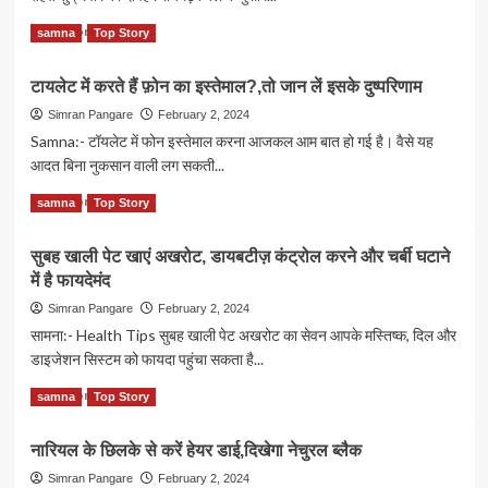
शाला
भवन
Read
Read More
samna
Top Story
का
more
मुख्यमंत्री
about
टायलेट में करते हैं फ़ोन का इस्तेमाल?,तो जान लें इसके दुष्परिणाम
ने
मुख्यमंत्री
किया
विष्णु
Simran Pangare
February 2, 2024
शिलान्यास
देव
Samna:- टॉयलेट में फोन इस्तेमाल करना आजकल आम बात हो गई है। वैसे यह
साय
आदत बिना नुकसान वाली लग सकती...
रायगढ़
जिले
Read
Read More
samna
Top Story
पहुंचे,हुआआत्मीय
more
स्वागत
about
सुबह खाली पेट खाएं अखरोट, डायबटीज़ कंट्रोल करने और चर्बी घटाने
टायलेट
में है फायदेमंद
में
करते
Simran Pangare
February 2, 2024
हैं
सामना:- Health Tips सुबह खाली पेट अखरोट का सेवन आपके मस्तिष्क, दिल और
फ़ोन
डाइजेशन सिस्टम को फायदा पहुंचा सकता है...
का
इस्तेमाल?,तो
Read
Read More
samna
Top Story
जान
more
लें
about
इसके
नारियल के छिलके से करें हेयर डाई,दिखेगा नेचुरल ब्लैक
सुबह
दुष्परिणाम
खाली
Simran Pangare
February 2, 2024