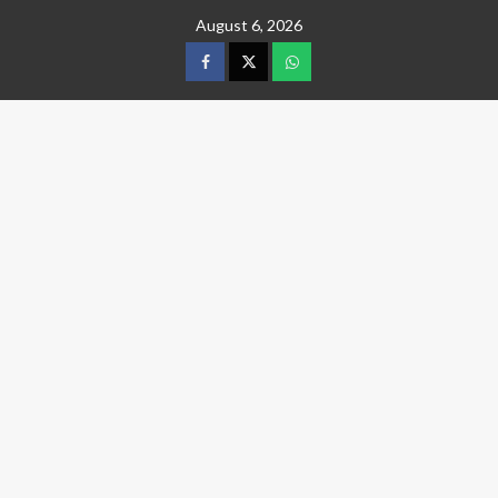
Skip
August 6, 2026
to
content
facebook
twitter
wtsp