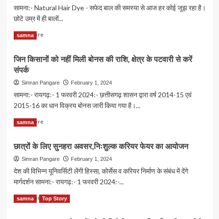
पेट
सामना:- Natural Hair Dye - सफेद बाल की समस्या से आज हर कोई जूझ रहा है।
खाएं
छोटे उम्र में ही बालों...
अखरोट,
डायबटीज़
Read
Read More
samna
कंट्रोल
more
करने
about
जिन किसानों को नहीं मिली बोनस की राशि, क्षेत्र के पटवारी से करें
और
नारियल
चर्बी
संपर्क
के
घटाने
छिलके
Simran Pangare
February 1, 2024
में
से
सामना:- रायगढ़:- 1 फरवरी 2024:- छत्तीसगढ़ शासन द्वारा वर्ष 2014-15 एवं
है
करें
2015-16 का धान विक्रय बोनस जारी किया गया है।...
फायदेमंद
हेयर
डाई,दिखेगा
Read
Read More
samna
नेचुरल
more
ब्लैक
about
छात्रों के लिए सुनहरा अवसर,निःशुल्क करियर फेयर का आयोजन
जिन
किसानों
Simran Pangare
February 1, 2024
को
देश की विभिन्न यूनिवर्सिटी लेंगी हिस्सा, कोर्सेस व करियर निर्माण के संबंध में देंगे
नहीं
मार्गदर्शन सामना:- रायगढ़:- 1 फरवरी 2024:-...
मिली
बोनस
Read
Read More
samna
Top Story
की
more
राशि,
about