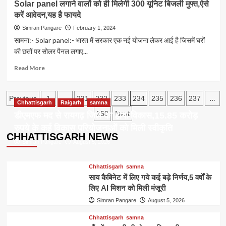
Solar panel लगाने वालों को ही मिलेगी 300 यूनिट बिजली मुफ्त,ऐसे
क्षेत्र
छात्रों
के
करें आवेदन,यह है फायदे
के
पटवारी
लिए
Simran Pangare
February 1, 2024
से
सुनहरा
सामना:- Solar panel:- भारत में सरकार एक नई योजना लेकर आई है जिसमें घरों
करें
अवसर,निःशुल्क
की छतों पर सोलर पैनल लगाए...
संपर्क
करियर
फेयर
Read
Read More
का
more
आयोजन
about
Posts
Solar
…
234
…
Previous
1
231
232
233
235
236
237
Chhattisgarh
Raigarh
samna
panel
pagination
250
Next
डीएमएफ मद से रायगढ़ जिले का होगा विकास,15.85 करोड़
लगाने
वालों
रुपये के कई विकास परियोजनाओं को मिली स्वीकृति
को
CHHATTISGARH NEWS
Simran Pangare
August 5, 2026
ही
मिलेगी
300
Chhattisgarh
samna
यूनिट
साय कैबिनेट में लिए गये कई बड़े निर्णय,5 वर्षों के
बिजली
लिए AI मिशन को मिली मंजूरी
मुफ्त,ऐसे
करें
Simran Pangare
August 5, 2026
आवेदन,यह
Chhattisgarh
samna
है