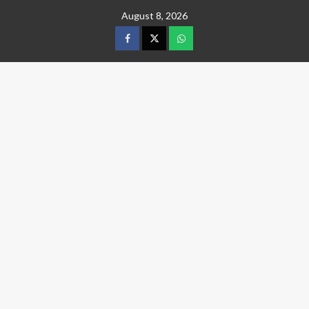
Skip
August 8, 2026
to
content
facebook
twitter
wtsp