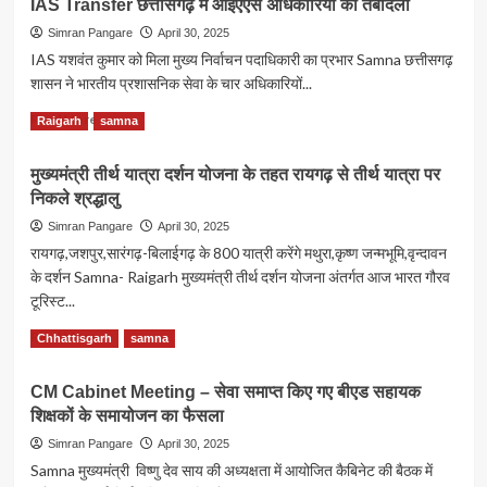
IAS Transfer छत्तीसगढ़ में आईएएस अधिकारियों का तबादला
Simran Pangare
April 30, 2025
IAS यशवंत कुमार को मिला मुख्य निर्वाचन पदाधिकारी का प्रभार Samna छत्तीसगढ़
शासन ने भारतीय प्रशासनिक सेवा के चार अधिकारियों...
Read
Read More
Raigarh
samna
more
about
मुख्यमंत्री तीर्थ यात्रा दर्शन योजना के तहत रायगढ़ से तीर्थ यात्रा पर
IAS
निकले श्रद्धालु
Transfer
छत्तीसगढ़
Simran Pangare
April 30, 2025
में
रायगढ़,जशपुर,सारंगढ़-बिलाईगढ़ के 800 यात्री करेंगे मथुरा,कृष्ण जन्मभूमि,वृन्दावन
आईएएस
के दर्शन Samna- Raigarh मुख्यमंत्री तीर्थ दर्शन योजना अंतर्गत आज भारत गौरव
अधिकारियों
टूरिस्ट...
का
तबादला
Read
Read More
Chhattisgarh
samna
more
about
CM Cabinet Meeting – सेवा समाप्त किए गए बीएड सहायक
मुख्यमंत्री
शिक्षकों के समायोजन का फैसला
तीर्थ
यात्रा
Simran Pangare
April 30, 2025
दर्शन
Samna मुख्यमंत्री विष्णु देव साय की अध्यक्षता में आयोजित कैबिनेट की बैठक में
योजना