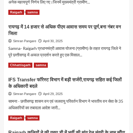
अनेक महत्वपूर्ण निर्णय लिए गए।जिनमें मुख्यमंत्री ग्रामीण...
के
तहत
Read
Read More
Raigarh
samna
रायगढ़
more
से
about
तीर्थ
रायगढ़ में 14 हजार से अधिक पीएम आवास समय पर पूर्ण,बना नंबर वन
CM
यात्रा
जिला
Cabinet
पर
Meeting
Simran Pangare
April 30, 2025
निकले
–
Samna- Raigarh प्रधानमंत्री आवास योजना (ग्रामीण) के तहत रायगढ़ जिले ने
श्रद्धालु
सेवा
पूरे छत्तीसगढ़ में अव्वल प्रदर्शन करते हुए एक मिसाल...
समाप्त
किए
Read
Read More
Chhattisgarh
samna
गए
more
बीएड
about
सहायक
IFS Transfer फॉरेस्ट विभाग में बड़ी सर्जरी,रायगढ़ सहित कई जिलों
रायगढ़
शिक्षकों
के अधिकारी बदले
में
के
14
Simran Pangare
April 29, 2025
समायोजन
हजार
सामना - छत्तीसगढ़ शासन वन एवं जलवायु परिवर्तन विभाग ने भारतीय वन सेवा के 35
का
से
फैसला
अधिकारियों का तबादला आदेश जारी...
अधिक
पीएम
Read
Read More
Raigarh
samna
आवास
more
समय
about
पर
Raigarh कुलियों ने की ग्रुप डी में भर्ती की मांग,रेल मंत्री के नाम सौंपा