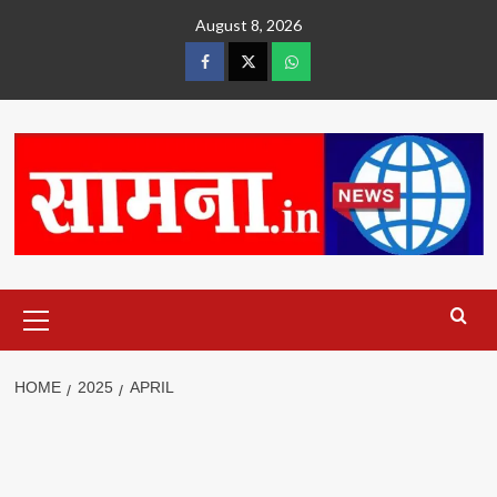
Skip
August 8, 2026
to
content
facebook
twitter
wtsp
Primary
Menu
HOME
2025
APRIL