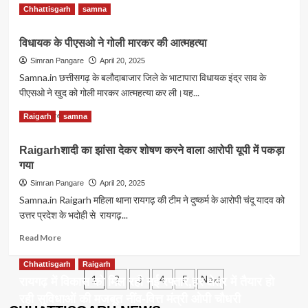
छुट्टियां
Read
Read More
Chhattisgarh
samna
घोषित,15जून
more
तक
about
विधायक के पीएसओ ने गोली मारकर की आत्महत्या
बंद
जशपुर-
रहेंगे
पति
Simran Pangare
April 20, 2025
स्कूल
ने
Samna.in छत्तीसगढ़ के बलौदाबाजार जिले के भाटापारा विधायक इंद्र साव के
की
पीएसओ ने खुद को गोली मारकर आत्महत्या कर ली।यह...
अपनी
10वीं
Read
Read More
Raigarh
samna
पत्नी
more
की
about
Raigarhशादी का झांसा देकर शोषण करने वाला आरोपी यूपी में पकड़ा
हत्या,शव
विधायक
की
गया
के
बदबू
पीएसओ
Simran Pangare
April 20, 2025
ने
ने
Samna.in Raigarh महिला थाना रायगढ़ की टीम ने दुष्कर्म के आरोपी चंदू यादव को
खोला
गोली
उत्तर प्रदेश के भदोही से रायगढ़...
राज
मारकर
की
Read
Read More
आत्महत्या
more
about
Chhattisgarh
Raigarh
Posts
Raigarhशादी
1
2
3
4
5
Next
रायगढ़ में विकास को मिल रही नई रफ्तार,हर क्षेत्र में तैयार हो
का
pagination
रही सुविधाओं की मजबूत नींव-वित्त मंत्री ओपी चौधरी
झांसा