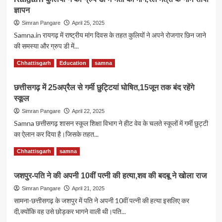
IFS
पूर्ण,बना
ज्ञापन
Transfer
नंबर
फॉरेस्ट
Simran Pangare
April 25, 2025
वन
विभाग
Samna.in रायगढ़ में राष्ट्रीय मांग दिवस के तहत कुलियों ने अपने रोजगार छिन जाने
जिला
में
की समस्या और ग्रुप डी में...
बड़ी
सर्जरी,रायगढ़
Read
Read More
Chhattisgarh
Education
samna
सहित
more
कई
about
जिलों
छत्तीसगढ़ में 25अप्रैल से गर्मी छुट्टियां घोषित,15जून तक बंद रहेंगे
Raigarh
के
स्कूल
कुलियों
अधिकारी
ने
Simran Pangare
April 22, 2025
बदले
की
Samna छत्तीसगढ़ शासन स्कूल शिक्षा विभाग ने हीट वेव के चलते स्कूलों में गर्मी छुट्टी
ग्रुप
का ऐलान कर दिया है।जिसके तहत...
डी
में
Read
Read More
Chhattisgarh
samna
भर्ती
more
की
about
मांग,रेल
जशपुर-पति ने की अपनी 10वीं पत्नी की हत्या,शव की बदबू ने खोला राज
छत्तीसगढ़
मंत्री
में
Simran Pangare
April 21, 2025
के
25अप्रैल
सामना-छत्तीसगढ़ के जशपुर में पति ने अपनी 10वीं पत्नी की हत्या इसलिए कर
नाम
से
दी,क्योंकि वह उसे छोड़कर भागने वाली थी।पति...
सौंपा
गर्मी
ज्ञापन