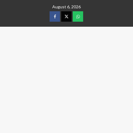
Skip
August 6, 2026
to
content
facebook
twitter
wtsp