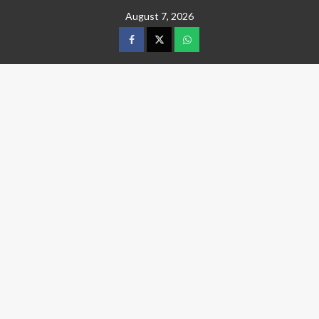
Skip
August 7, 2026
to
content
facebook
twitter
wtsp