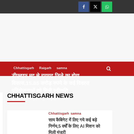
facebook
twitter
wtsp
Chhattisgarh
Raigarh
samna
डीएमएफ मद से रायगढ़ जिले का होगा
विकास,15.85 करोड़ रुपये के कई विकास
परियोजनाओं को मिली स्वीकृति
CHHATTISGARH NEWS
Simran Pangare
August 5, 2026
Chhattisgarh
samna
साय कैबिनेट में लिए गये कई बड़े
निर्णय,5 वर्षों के लिए AI मिशन को
मिली मंजूरी