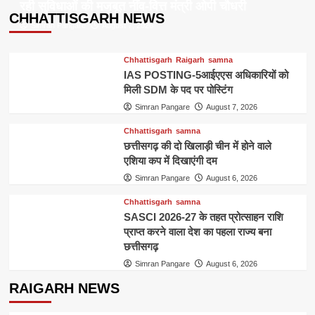
pagination
भी
रही सुविधाओं की मजबूत नींव-वित्त मंत्री ओपी चौधरी
के
CHHATTISGARH NEWS
हड़पे,
जले
Simran Pangare
August 7, 2026
आरोपी
शव
गिरफ्तार
मिलने
Chhattisgarh
Raigarh
samna
का
IAS POSTING-5आईएएस अधिकारियों को
मामला,
हत्या
मिली SDM के पद पर पोस्टिंग
का
Simran Pangare
August 7, 2026
अपराध
दर्ज,
Chhattisgarh
samna
हर
छत्तीसगढ़ की दो खिलाड़ी चीन में होने वाले
एंगल
एशिया कप में दिखाएंगी दम
से
Simran Pangare
August 6, 2026
पुलिस
कर
Chhattisgarh
samna
रही
SASCI 2026-27 के तहत प्रोत्साहन राशि
जांच
प्राप्त करने वाला देश का पहला राज्य बना
छत्तीसगढ़
Simran Pangare
August 6, 2026
RAIGARH NEWS