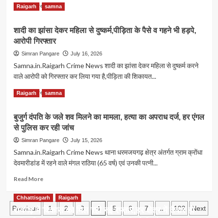
का
Read
Read More
Raigarh
samna
खुलासा,दोस्त
more
ही
about
निकला
शादी का झांसा देकर महिला से दुष्कर्म,पीड़िता के पैसे व गहने भी हड़पे,
धरमजयगढ़
युवक
आरोपी गिरफ्तार
में
का
मिले
Simran Pangare
July 16, 2026
हत्यारा
महिला
Samna.in.Raigarh Crime News शादी का झांसा देकर महिला से दुष्कर्म करने
के
वाले आरोपी को गिरफ्तार कर लिया गया है,पीड़िता की शिकायत...
शव
का
Read
Read More
Raigarh
samna
खुलासा,मोबाइल
more
गिरवी
about
रखने
बुजुर्ग दंपति के जले शव मिलने का मामला, हत्या का अपराध दर्ज, हर एंगल
शादी
के
से पुलिस कर रही जांच
का
विवाद
झांसा
Simran Pangare
July 15, 2026
पर
देकर
Samna.in.Raigarh Crime News थाना धरमजयगढ़ क्षेत्र अंतर्गत ग्राम क्रोंधा
पति
महिला
ने
देवमारीडांड में रहने वाले मंगल राठिया (65 वर्ष) एवं उनकी पत्नी...
से
की
दुष्कर्म,पीड़िता
Read
Read More
हत्या,आरोपी
के
more
गिरफ्तार
पैसे
about
Chhattisgarh
Raigarh
व
Posts
बुजुर्ग
4
…
Previous
1
2
3
5
6
7
102
Next
रायगढ़ में विकास को मिल रही नई रफ्तार,हर क्षेत्र में तैयार हो
गहने
दंपति