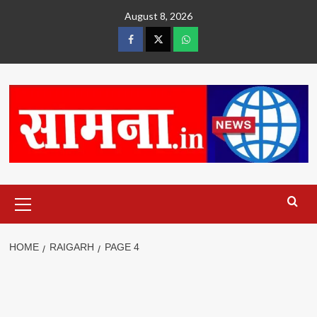
Skip
August 8, 2026
to
content
facebook
twitter
wtsp
Primary
Menu
HOME
RAIGARH
PAGE 4