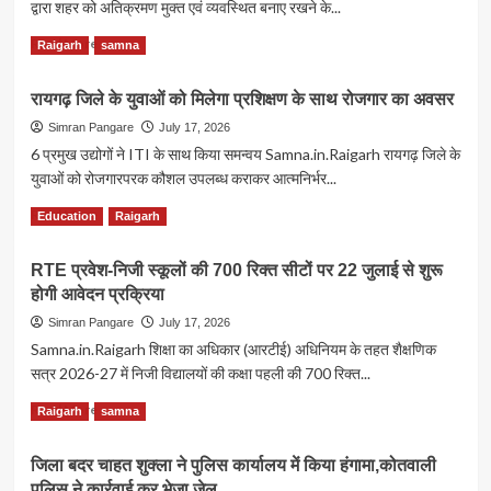
द्वारा शहर को अतिक्रमण मुक्त एवं व्यवस्थित बनाए रखने के...
खुलासा,जमीन
विवाद
Read
Read More
Raigarh
samna
दंपति
more
की
about
हत्या
रायगढ़ जिले के युवाओं को मिलेगा प्रशिक्षण के साथ रोजगार का अवसर
सड़क
कर
पर
Simran Pangare
July 17, 2026
शव
कब्जा
6 प्रमुख उद्योगों ने ITI के साथ किया समन्वय Samna.in.Raigarh रायगढ़ जिले के
को
करने
युवाओं को रोजगारपरक कौशल उपलब्ध कराकर आत्मनिर्भर...
जलाया
वालों
गया
पर
Read
Read More
Education
Raigarh
निगम
more
की
about
RTE प्रवेश-निजी स्कूलों की 700 रिक्त सीटों पर 22 जुलाई से शुरू
सख्ती,
रायगढ़
14
होगी आवेदन प्रक्रिया
जिले
दुकानदारों
के
Simran Pangare
July 17, 2026
पर
युवाओं
Samna.in.Raigarh शिक्षा का अधिकार (आरटीई) अधिनियम के तहत शैक्षणिक
कार्रवाई
को
सत्र 2026-27 में निजी विद्यालयों की कक्षा पहली की 700 रिक्त...
मिलेगा
प्रशिक्षण
Read
Read More
Raigarh
samna
के
more
साथ
about
रोजगार
जिला बदर चाहत शुक्ला ने पुलिस कार्यालय में किया हंगामा,कोतवाली
RTE
का
पुलिस ने कार्रवाई कर भेजा जेल
प्रवेश-