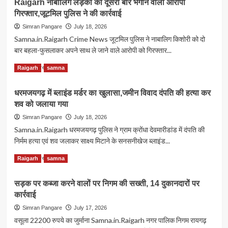
Raigarh नाबालिग लड़की को दूसरी बार भगाने वाला आरोपी
गिरफ्तार,जूटमिल पुलिस ने की कार्रवाई
Simran Pangare
July 18, 2026
Samna.in.Raigarh Crime News जूटमिल पुलिस ने नाबालिग किशोरी को दो
बार बहला-फुसलाकर अपने साथ ले जाने वाले आरोपी को गिरफ्तार...
Read
Read More
Raigarh
samna
more
about
धरमजयगढ़ में ब्लाइंड मर्डर का खुलासा,जमीन विवाद दंपति की हत्या कर
Raigarh
शव को जलाया गया
नाबालिग
लड़की
Simran Pangare
July 18, 2026
को
Samna.in.Raigarh धरमजयगढ़ पुलिस ने ग्राम क्रोंधा देवमारीडांड में दंपति की
दूसरी
निर्मम हत्या एवं शव जलाकर साक्ष्य मिटाने के सनसनीखेज ब्लाइंड...
बार
भगाने
Read
Read More
Raigarh
samna
वाला
more
आरोपी
about
गिरफ्तार,जूटमिल
सड़क पर कब्जा करने वालों पर निगम की सख्ती, 14 दुकानदारों पर
धरमजयगढ़
पुलिस
कार्रवाई
में
ने
ब्लाइंड
Simran Pangare
July 17, 2026
की
मर्डर
वसूला 22200 रुपये का जुर्माना Samna.in.Raigarh नगर पालिक निगम रायगढ़
कार्रवाई
का