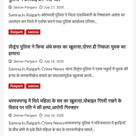
अवसर
निजी
Simran Pangare
July 17, 2026
स्कूलों
Samna.in.Raigarh कोतवाली पुलिस ने जिला दंडाधिकारी के निष्कासन आदेश का
की
उल्लंघन कर जिले में प्रवेश करने तथा पुलिस कार्यालय परिसर...
700
रिक्त
Read
Read More
Raigarh
samna
सीटों
more
पर
about
22
लैलूंगा पुलिस ने किया अंधे कत्ल का खुलासा,दोस्त ही निकला युवक का
जिला
जुलाई
हत्यारा
बदर
से
चाहत
Simran Pangare
July 16, 2026
शुरू
शुक्ला
Samna.in.Raigarh Crime News थाना लैलूंगा पुलिस ने ग्राम भकुर्रा में युवक की
होगी
ने
आवेदन
हत्या के सनसनीखेज मामले का सफलतापूर्वक खुलासा करते...
पुलिस
प्रक्रिया
कार्यालय
Read
Read More
Raigarh
samna
में
more
किया
about
हंगामा,कोतवाली
धरमजयगढ़ में मिले महिला के शव का खुलासा,मोबाइल गिरवी रखने के
लैलूंगा
पुलिस
विवाद पर पति ने की हत्या,आरोपी गिरफ्तार
पुलिस
ने
ने
Simran Pangare
July 16, 2026
कार्रवाई
किया
Samna.in.Raigarh Crime Newsधरमजयगढ़ पुलिस ने मस्जिदपारा में झाड़ियों
कर
अंधे
भेजा
के बीच बोरी से ढके मिले महिला के शव के सनसनीखेज मामले...
कत्ल
जेल