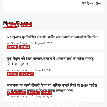
प्रक्रिया शुरू
More Stories
Raigarh
samna
Raigarh प्रतिबंधित एनालॉग पनीर जब्त,डेयरी का लाइसेंस निलंबित
Simran Pangare
August 6, 2026
samna
samna
युवा नेतृत्व को मिला सम्मान,संगठन ने आकाश शर्मा को सौंपा रायगढ़
जिले का प्रभार
Simran Pangare
August 6, 2026
samna
Top Story
अचानक एक जैसी बीमारी के दो या अधिक मामले दिखें तो IHIP पोर्टल
पर दें जानकारी,स्वास्थ्य विभाग करेगा तत्काल जांच
Chhattisgarh
Raigarh
samna
Simran Pangare
August 6, 2026
डीएमएफ मद से रायगढ़ जिले का होगा विकास,15.85 करोड़
रुपये के कई विकास परियोजनाओं को मिली स्वीकृति