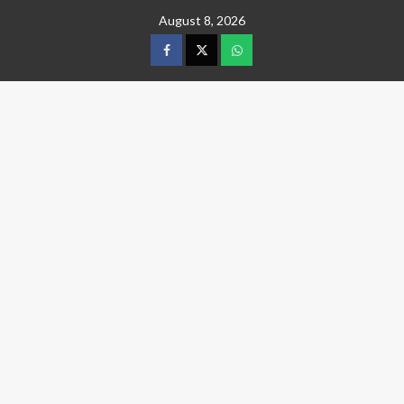
Skip
August 8, 2026
to
content
facebook
twitter
wtsp