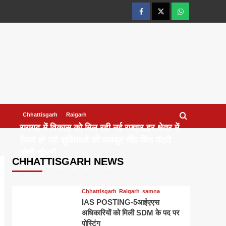
facebook
twitter
wtsp
Chhattisgarh
Raigarh
रायगढ़ में विकास को मिल रही नई रफ्तार,हर क्षेत्र में
तैयार हो रही सुविधाओं की मजबूत नींव-वित्त मंत्री
ओपी चौधरी
CHHATTISGARH NEWS
Simran Pangare
August 7, 2026
Chhattisgarh
Raigarh
samna
IAS POSTING-5आईएएस
अधिकारियों को मिली SDM के पद पर
पोस्टिंग